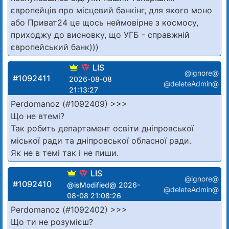
європейців про місцевий банкінг, для якого моно
або Приват24 це щось неймовірне з космосу,
приходжу до висновку, що УГБ - справжній
європейський банк)))
LIS
@ignore@
#1092411
2026-08-08
@deleteAdmin@
21:13:27
Perdomanoz (#1092409) >>>
Що не втемі?
Так робить департамент освіти дніпровської
міської ради та дніпровської обласної ради.
Як не в темі так і не пиши.
LIS
@ignore@
#1092410
@isModified@ 2026-
@deleteAdmin@
08-08 21:08:26
Perdomanoz (#1092402) >>>
Що ти не розумієш?