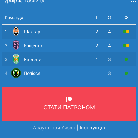
Турнірна таблиця
Команда
І
О
Ф
1
Шахтар
2
4
2
Епіцентр
2
4
3
Карпати
1
3
4
Полісся
1
3
СТАТИ ПАТРОНОМ
Акаунт прив'язан |
Інструкція