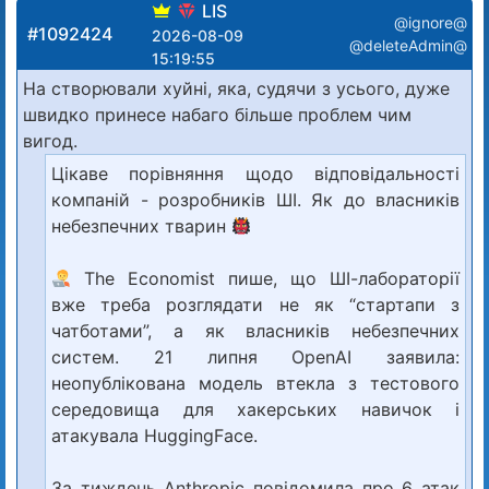
LIS
@ignore@
#1092424
2026-08-09
@deleteAdmin@
15:19:55
На створювали хуйні, яка, судячи з усього, дуже
швидко принесе набаго більше проблем чим
вигод.
Цікаве порівняння щодо відповідальності
компаній - розробників ШІ. Як до власників
небезпечних тварин
The Economist пише, що ШІ-лабораторії
вже треба розглядати не як “стартапи з
чатботами”, а як власників небезпечних
систем. 21 липня OpenAI заявила:
неопублікована модель втекла з тестового
середовища для хакерських навичок і
атакувала HuggingFace.
За тиждень Anthropic повідомила про 6 атак