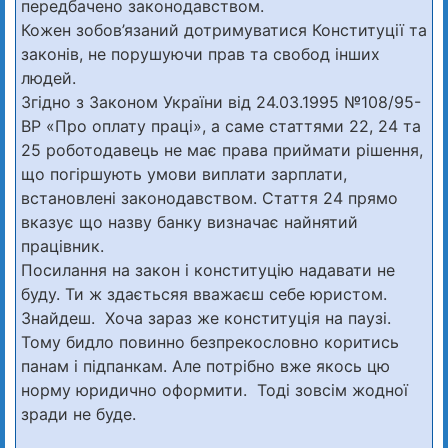
передбачено законодавством.
Кожен зобов’язаний дотримуватися Конституції та
законів, не порушуючи прав та свобод інших
людей.
Згідно з Законом України від 24.03.1995 №108/95-
ВР «Про оплату праці», а саме статтями 22, 24 та
25 роботодавець не має права приймати рішення,
що погіршують умови виплати зарплати,
встановлені законодавством. Стаття 24 прямо
вказує що назву банку визначає найнятий
працівник.
Посилання на закон і конституцію надавати не
буду. Ти ж здаєтьсяя вважаєш себе юристом.
Знайдеш. Хоча зараз же конституція на паузі.
Тому бидло повинно безпрекословно коритись
панам і підпанкам. Але потрібно вже якось цю
норму юридично оформити. Тоді зовсім жодної
зради не буде.