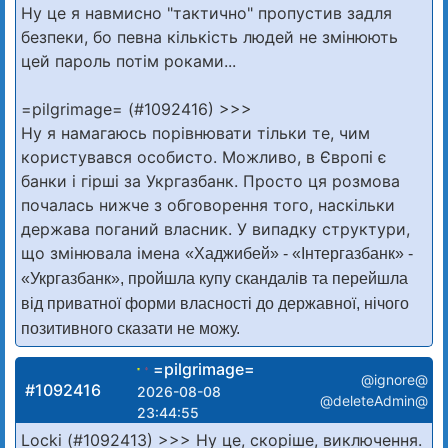
Ну це я навмисно "тактично" пропустив задля
безпеки, бо певна кількість людей не змінюють
цей пароль потім роками...
=pilgrimage= (#1092416) >>>
Ну я намагаюсь порівнювати тільки те, чим
користувався особисто. Можливо, в Європі є
банки і гірші за Укргазбанк. Просто ця розмова
почалась нижче з обговорення того, наскільки
держава поганий власник. У випадку структури,
що змінювала імена
«Хаджибей» - «Інтергазбанк» -
«Укргазбанк», пройшла купу скандалів та перейшла
від приватної форми власності до державної, нічого
позитивного сказати не можу.
=pilgrimage=
@ignore@
#1092416
2026-08-08
@deleteAdmin@
23:44:55
Locki (#1092413) >>> Ну це, скоріше, виключення.