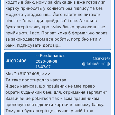
ходить в банк, йому за кілька днів вже готову зп
картку приносять у конверті без підпису та без
жодного узгодження... Його навіть не питають
нічого - "ось сюди прийде зп" і все. А коли в
бухгалтерії заяву про зміну банку приносиш - не
приймають і все. Приват хоча б формально зараз
за законодавством все робить, потрібно йти у
банк, підписувати договір...
Perdomanoz
@ignore@
#1092406
2026-08-08
@deleteAdmin@
18:07:07
MaxD (#1092405) >>>
Ти таке простирадло накатав.
Я десь написав, що працівник не має право
обрати будь-який банк для, отримання зарплати?
Зазвичай це робиться так - всім працівникам
пропонується відкрити картки в певному банку.
Тому що бухгалтерії це зручно, у якій і так