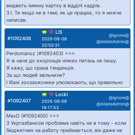
видають іменну картку в відділі кадрів.
З.І. Ти якщо не в темі, як це працює, то я нижче
написав.
LIS
@ignore@
#1092408
2026-08-08
@deleteAdmin@
20:50:31
Perdomanoz (#1092403) >>>
Я ж наче до охоронців ніяких питань не пишу.
Я кажу, що срана тенденція.
За що людей звільнили?
І їбані зоозахисники улюлюкають, що правильно
Locki
@ignore@
#1092407
2026-08-08
@deleteAdmin@
18:17:53
MaxD (#1092405) >>>
З Укргазбанком проблема навіть не в тому - коли
бюджетник на работу приймається, він даже не