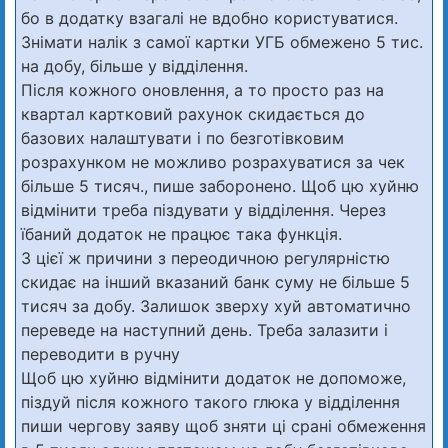
бо в додатку взагалі не вдобно користуватися.
Знімати налік з самої картки УГБ обмежено 5 тис.
на добу, більше у відділення.
Після кожного оновлення, а то просто раз на
квартал картковий рахунок скидається до
базових налаштувати і по безготівковим
розрахунком не можливо розрахуватися за чек
більше 5 тисяч., пише заборонено. Щоб цю хуйню
відмінити треба піздувати у відділення. Через
їбаний додаток не працює така функція.
З цієї ж причини з переодичною регулярністю
скидає на інший вказаний банк суму не більше 5
тисяч за добу. Залишок зверху хуй автоматично
переведе на наступний день. Треба залазити і
переводити в ручну
Щоб цю хуйню відмінити додаток не допоможе,
піздуй після кожного такого глюка у відділення
пиши чергову заяву щоб зняти ці срані обмеження