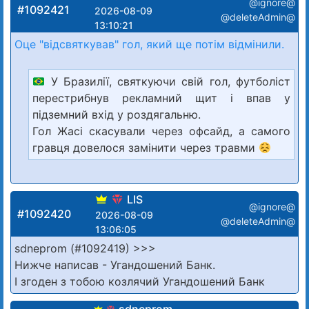
@ignore@
#1092421
2026-08-09
@deleteAdmin@
13:10:21
Оце "відсвяткував" гол, який ще потім відмінили.
У Бразилії, святкуючи свій гол, футболіст
перестрибнув рекламний щит і впав у
підземний вхід у роздягальню.
Гол Жасі скасували через офсайд, а самого
гравця довелося замінити через травми
LIS
@ignore@
#1092420
2026-08-09
@deleteAdmin@
13:06:05
sdneprom (#1092419) >>>
Нижче написав - Угандошений Банк.
І згоден з тобою козлячий Угандошений Банк