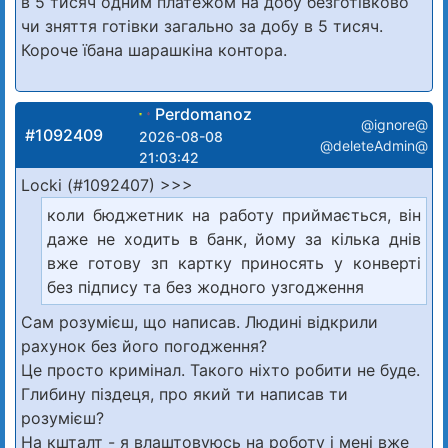
в 5 тисяч одним платежом на добу безготівково
чи зняття готівки загально за добу в 5 тисяч.
Короче їбана шарашкіна контора.
Perdomanoz
@ignore@
#1092409
2026-08-08
@deleteAdmin@
21:03:42
Locki (#1092407) >>>
коли бюджетник на работу приймається, він
даже не ходить в банк, йому за кілька днів
вже готову зп картку приносять у конверті
без підпису та без жодного узгодження
Сам розумієш, що написав. Людині відкрили
рахунок без його погодження?
Це просто кримінал. Такого ніхто робити не буде.
Глибину піздеця, про який ти написав ти
розумієш?
На кшталт - я влаштовуюсь на роботу і мені вже