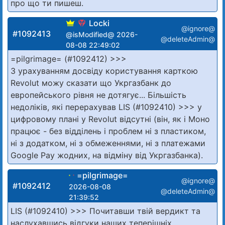
про що ти пишеш.
Locki
@ignore@
#1092413
@isModified@ 2026-
@deleteAdmin@
08-08 22:49:02
=pilgrimage= (#1092412) >>>
З урахуванням досвіду користування карткою
Revolut можу сказати що Укргазбанк до
европейського рівня не дотягує... Більшість
недоліків, які перерахував LIS (#1092410) >>> у
цифровому плані у Revolut відсутні (він, як і Моно
працює - без відділень і проблем ні з пластиком,
ні з додатком, ні з обмеженнями, ні з платежами
Google Pay жодних, на відміну від Укргазбанка).
=pilgrimage=
@ignore@
#1092412
2026-08-08
@deleteAdmin@
21:39:52
LIS (#1092410) >>> Почитавши твій вердикт та
наслухавшись відгуки наших теперішніх