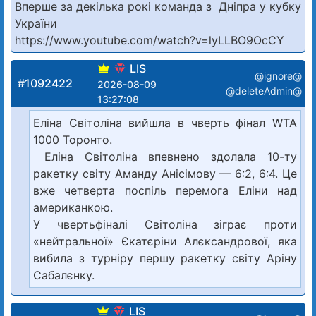
Вперше за декілька рокі команда з Дніпра у кубку
України
https://www.youtube.com/watch?v=lyLLBO9OcCY
LIS
@ignore@
#1092422
2026-08-09
@deleteAdmin@
13:27:08
Еліна Світоліна вийшла в чверть фінал WTA
1000 Торонто.
Еліна Світоліна впевнено здолала 10-ту
ракетку світу Аманду Анісімову — 6:2, 6:4. Це
вже четверта поспіль перемога Еліни над
американкою.
У чвертьфіналі Світоліна зіграє проти
«нейтральної» Єкатєріни Алєксандрової, яка
вибила з турніру першу ракетку світу Аріну
Сабалєнку.
LIS