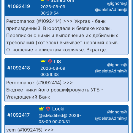
sdneprom
@ignore@
#1092419
2026-08-09
@deleteAdmin@
08:29:54
Perdomanoz (#1092414) >>> Укргаз - банк
припизденный. В юротделе и безпеке козлы.
Переписки с ними и выполнение их дебильных
требований (хотелок) вызывает нервный срыв.
Отношение к клиентам козлячье. Вкратце.
LIS
@ignore@
#1092418
2026-08-09
@deleteAdmin@
00:56:38
Perdomanoz (#1092414) >>>
Бюджетники його розшифровують УГБ -
Угандошений Банк
Locki
@ignore@
#1092417
@isModified@ 2026-
@deleteAdmin@
08-09 00:00:31
vem (#1092415) >>>