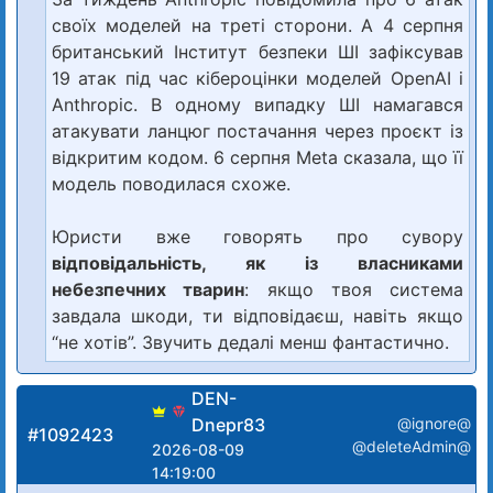
своїх моделей на треті сторони. А 4 серпня
британський Інститут безпеки ШІ зафіксував
19 атак під час кібероцінки моделей OpenAI і
Anthropic. В одному випадку ШІ намагався
атакувати ланцюг постачання через проєкт із
відкритим кодом. 6 серпня Meta сказала, що її
модель поводилася схоже.
Юристи вже говорять про сувору
відповідальність, як із власниками
небезпечних тварин
: якщо твоя система
завдала шкоди, ти відповідаєш, навіть якщо
“не хотів”. Звучить дедалі менш фантастично.
DEN-
Dnepr83
@ignore@
#1092423
@deleteAdmin@
2026-08-09
14:19:00