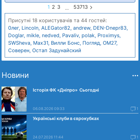
1
2
3
53713
...
Присутні
18
користувачів та
44
гостей:
0лег, Lincoln, ALEGator82, andrew, DEN-Dnepr83,
Doglar, mikle, nedved, Pavaliv, polak, Proximys,
SWSheva, Max31, Вилли Бонс, Погляд, ОМ27,
Соверен, Остап Задунайский
Новини
Історія ФК «Дніпро» Сьогодні
06.08.2026 09:33
1
Українські клуби в єврокубках
24.07.2026 11:44
1