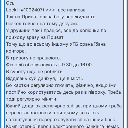
Ось
Locki (#1092407) >>> все написав.
Так на Приват слава богу перекидають
безкоштовно і на тому дякуємо.
У дружини так і працює, все до копієчки по
приходу зразу на Приват.
Тому що во всьому іншому УГБ срана їбана
контора.
В тривогу не працюють.
Фіз осіб обслуговують з 9.30 до 16.00
В суботу ніде не роблять
Відділень хуй даніхуя, і це в місті.
Бо картки регулярно глючать, фізично, якщо їми
постійно користуватись десь раз в півроку. Треба
тоді регулярно міняти.
Їбаний додаток регулярно злітає, при цьому треба
перевстановлювати, при цьому злітають
налаштування перераховувати зп на інший банк.
Комп'ютерної версії електронного банкінга немає,