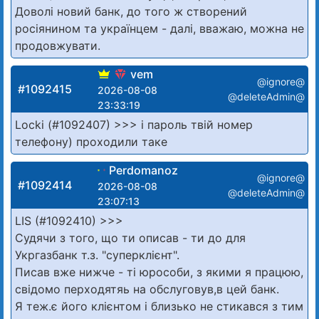
Доволі новий банк, до того ж створений
росіянином та українцем - далі, вважаю, можна не
продовжувати.
vem
@ignore@
#1092415
2026-08-08
@deleteAdmin@
23:33:19
Locki (#1092407) >>> і пароль твій номер
телефону) проходили таке
Perdomanoz
@ignore@
#1092414
2026-08-08
@deleteAdmin@
23:07:13
LIS (#1092410) >>>
Судячи з того, що ти описав - ти до для
Укргазбанк т.з. "суперклієнт".
Писав вже нижче - ті юрособи, з якими я працюю,
свідомо перходятяь на обслуговув,в цей банк.
Я теж.є його клієнтом і близько не стикався з тим