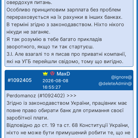
овердохуя питань.
Особливо принциповим зарплата без проблем
перераховується на їх рахунки в інших банках.
В терміні згідно з законодавством. Ніхто нікого
нікуди не заганяє.
Я так розумію в тебе багато прикладів
зворотного, якщо ти так стартуєш.
З.І. Але взагалі то я писав про приватні компанії,
які на УГБ перейшли свідомо, тому що вигідно.
MaxD
@ignore@
#1092405
2026-08-08
@deleteAdmin@
16:55:27
Perdomanoz (#1092402) >>>
Згідно із законодавством України, працівник має
повне право обирати банк для отримання своєї
заробітної плати.
Відповідно до ст. 19 та ст. 68 Конституції України,
ніхто не може бути примушений робити те, що не